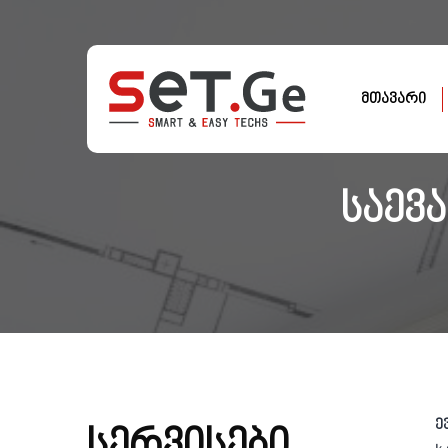
მთავარი
საევ
ე