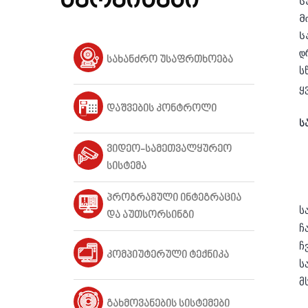
სერვისები
ს
მ
ს
დ
სახანძრო უსაფრთხოება
ს
ყ
დაშვების კონტროლი
ს
ვიდეო-სამეთვალყურეო
სისტემა
პროგრამული ინტეგრაცია
ს
და აუთსორსინგი
ჩ
ჩ
კომპიუტერული ტექნიკა
ს
მ
გახმოვანების სისტემები